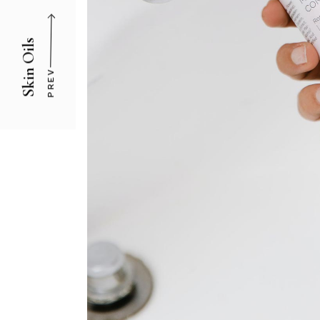
Skin Oils
PREV