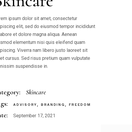
Skincare
rem ipsum dolor sit amet, consectetur
ipiscing elit, sed do eiusmod tempor incididunt
 labore et dolore magna aliqua. Aenean
ismod elementum nisi quis eleifend quam
piscing. Viverra nam libero justo laoreet sit
et cursus. Sed risus pretium quam vulputate
gnissim suspendisse in.
tegory:
Skincare
gs:
ADVISORY
BRANDING
FREEDOM
te:
September 17, 2021