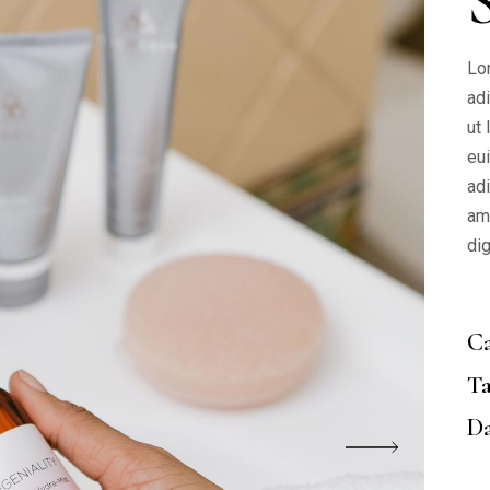
Lo
ad
ut
eu
adi
am
di
Ca
Ta
Da