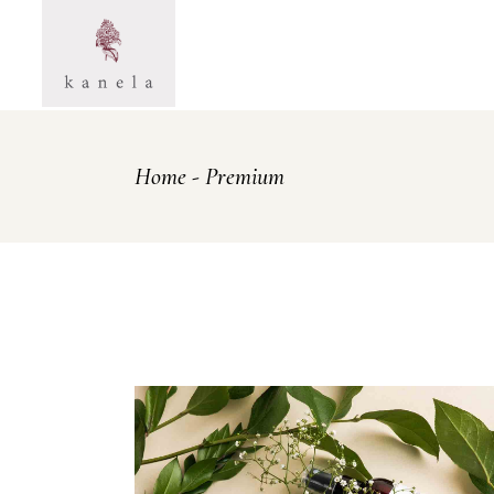
Skip
to
the
content
Home
Premium