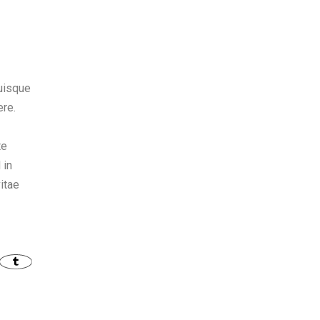
Quisque
ere.
te
 in
itae