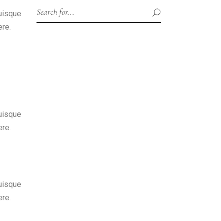
Quisque
ere.
Quisque
ere.
Quisque
ere.