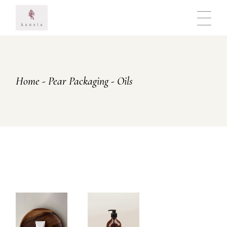
Skip
to
the
content
Home
Pear Packaging
Oils