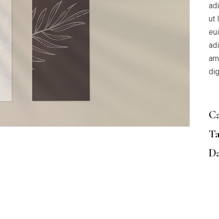
ad
ut
eu
adi
am
di
Ca
Ta
Da