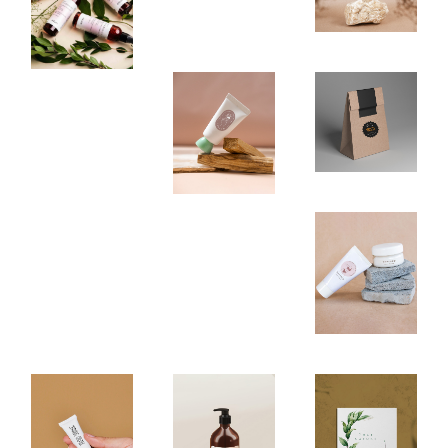
Premium
Natura
Selection
Natural Cream
Simple
Hand Cream
Nostru